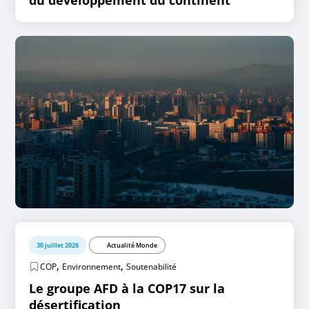
30 juillet 2026
Actualité Monde
,
,
COP
Environnement
Soutenabilité
Le groupe AFD à la COP17 sur la
désertification