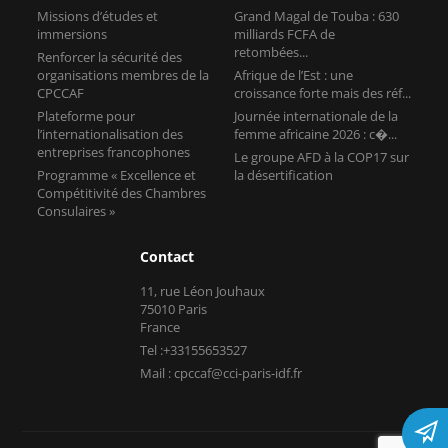
Missions d’études et
Grand Magal de Touba : 630
immersions
milliards FCFA de
retombées...
Renforcer la sécurité des
organisations membres de la
Afrique de l’Est : une
CPCCAF
croissance forte mais des réf...
Plateforme pour
Journée internationale de la
l’internationalisation des
femme africaine 2026 : c�...
entreprises francophones
Le groupe AFD à la COP17 sur
Programme « Excellence et
la désertification
Compétitivité des Chambres
Consulaires »
Contact
11, rue Léon Jouhaux
75010 Paris
France
Tel :+33155653527
Mail : cpccaf@cci-paris-idf.fr