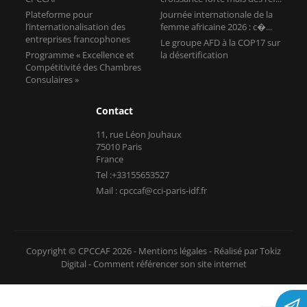
Plateforme pour
Journée internationale de la
l’internationalisation des
femme africaine 2026 : c�...
entreprises francophones
Le groupe AFD à la COP17 sur
Programme « Excellence et
la désertification
Compétitivité des Chambres
Consulaires »
Contact
11, rue Léon Jouhaux
75010 Paris
France
Tel :+33155653527
Mail : cpccaf@cci-paris-idf.fr
Copyright © CPCCAF 2026 -
Mentions légales
-
Réalisé par Tokiz
Digital
-
Comment référencer son site internet