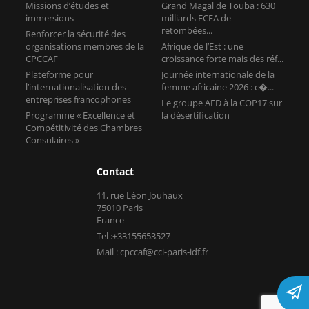
Missions d’études et
Grand Magal de Touba : 630
immersions
milliards FCFA de
retombées...
Renforcer la sécurité des
organisations membres de la
Afrique de l’Est : une
CPCCAF
croissance forte mais des réf...
Plateforme pour
Journée internationale de la
l’internationalisation des
femme africaine 2026 : c�...
entreprises francophones
Le groupe AFD à la COP17 sur
Programme « Excellence et
la désertification
Compétitivité des Chambres
Consulaires »
Contact
11, rue Léon Jouhaux
75010 Paris
France
Tel :+33155653527
Mail : cpccaf@cci-paris-idf.fr