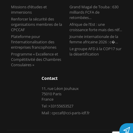
Missions d’études et
Grand Magal de Touba : 630
immersions
milliards FCFA de
retombées...
Renforcer la sécurité des
organisations membres de la
Afrique de l’Est : une
CPCCAF
croissance forte mais des réf...
Plateforme pour
Journée internationale de la
l’internationalisation des
femme africaine 2026 : c�...
entreprises francophones
Le groupe AFD à la COP17 sur
Programme « Excellence et
la désertification
Compétitivité des Chambres
Consulaires »
Contact
11, rue Léon Jouhaux
75010 Paris
France
Tel :+33155653527
Mail : cpccaf@cci-paris-idf.fr