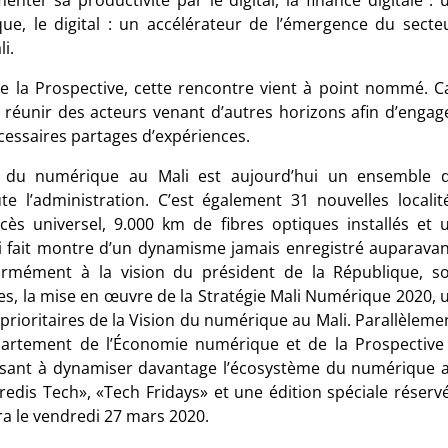
nter sa productivité par le digital, la finance digitale : 
ique, le digital : un accélérateur de l’émergence du secte
i.
e la Prospective, cette rencontre vient à point nommé. C
ait réunir des acteurs venant d’autres horizons afin d’engag
cessaires partages d’expériences.
 du numérique au Mali est aujourd’hui un ensemble 
e l’administration. C’est également 31 nouvelles localit
cès universel, 9.000 km de fibres optiques installés et 
 fait montre d’un dynamisme jamais enregistré auparavan
ormément à la vision du président de la République, s
, la mise en œuvre de la Stratégie Mali Numérique 2020, 
prioritaires de la Vision du numérique au Mali. Parallèleme
département de l’Économie numérique et de la Prospective
visant à dynamiser davantage l’écosystème du numérique 
dredis Tech», «Tech Fridays» et une édition spéciale réserv
a le vendredi 27 mars 2020.