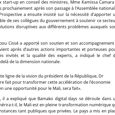
 aux start-up en conseil des ministres, Mme Kamissa Camara
ès prochainement après son passage à l’Assemblée national
rospective a ensuite insisté sur la nécessité d’apporter 
mble de ses collègues du gouvernement à soutenir ce secteu
solutions disruptives aux différents problèmes auxquels so
ubou Cissé a apporté son soutien et son accompagnement
vient après d’autres actions importantes et porteuses po
es invités et la qualité des experts, a indiqué le chef 
delà de la dimension nationale.
ite ligne de la vision du président de la République, Dr
re fait pour transformer cette accélération de l’économie
n une opportunité pour le Mali, sera fait».
, il a expliqué que Bamako digital days se déroule dans 
érira-t-il, le Mali est en pleine transformation numérique q
instances tant publiques que privées. Le pays a mis en pla