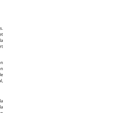
s.
et
la
rt
on
on
de
l,
la
la