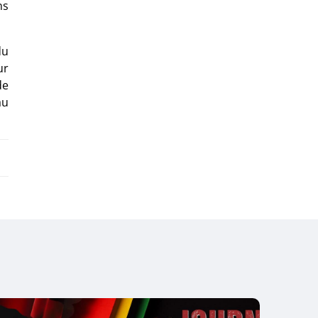
ns
du
ur
de
au