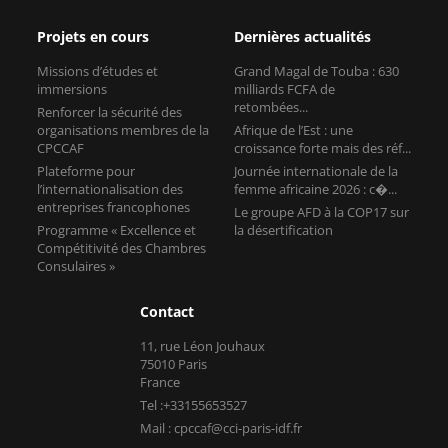
Projets en cours
Dernières actualités
Missions d’études et
Grand Magal de Touba : 630
immersions
milliards FCFA de
retombées...
Renforcer la sécurité des
organisations membres de la
Afrique de l’Est : une
CPCCAF
croissance forte mais des réf...
Plateforme pour
Journée internationale de la
l’internationalisation des
femme africaine 2026 : c�...
entreprises francophones
Le groupe AFD à la COP17 sur
Programme « Excellence et
la désertification
Compétitivité des Chambres
Consulaires »
Contact
11, rue Léon Jouhaux
75010 Paris
France
Tel :+33155653527
Mail : cpccaf@cci-paris-idf.fr