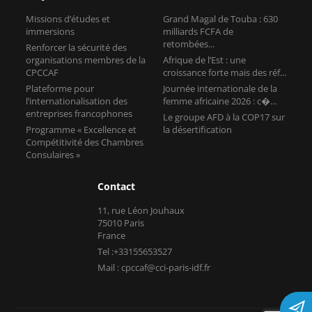
Missions d’études et
Grand Magal de Touba : 630
immersions
milliards FCFA de
retombées...
Renforcer la sécurité des
organisations membres de la
Afrique de l’Est : une
CPCCAF
croissance forte mais des réf...
Plateforme pour
Journée internationale de la
l’internationalisation des
femme africaine 2026 : c�...
entreprises francophones
Le groupe AFD à la COP17 sur
Programme « Excellence et
la désertification
Compétitivité des Chambres
Consulaires »
Contact
11, rue Léon Jouhaux
75010 Paris
France
Tel :+33155653527
Mail : cpccaf@cci-paris-idf.fr