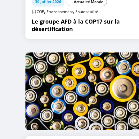
30 juillet 2026
Actualité Monde
,
,
COP
Environnement
Soutenabilité
Le groupe AFD à la COP17 sur la
désertification