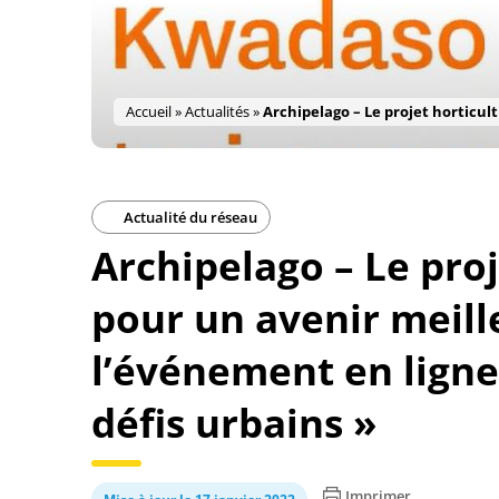
Accueil
»
Actualités
»
Archipelago – Le projet horticul
Actualité du réseau
Archipelago – Le pro
pour un avenir meill
l’événement en lign
défis urbains »
Imprimer