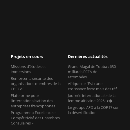
Projets en cours
Dernières actualités
Missions d’études et
Grand Magal de Touba : 630
immersions
milliards FCFA de
retombées...
Renforcer la sécurité des
organisations membres de la
Afrique de l’Est : une
CPCCAF
croissance forte mais des réf...
Plateforme pour
Journée internationale de la
l’internationalisation des
femme africaine 2026 : c�...
entreprises francophones
Le groupe AFD à la COP17 sur
Programme « Excellence et
la désertification
Compétitivité des Chambres
Consulaires »
Contact
11, rue Léon Jouhaux
75010 Paris
France