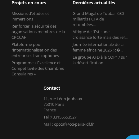
Projets en cours
Dernières actualités
Missions d’études et
Grand Magal de Touba : 630
immersions
milliards FCFA de
retombées...
Renforcer la sécurité des
organisations membres de la
Afrique de l’Est : une
CPCCAF
croissance forte mais des réf...
Plateforme pour
Journée internationale de la
l’internationalisation des
femme africaine 2026 : c�...
entreprises francophones
Le groupe AFD à la COP17 sur
Programme « Excellence et
la désertification
Compétitivité des Chambres
Consulaires »
Contact
11, rue Léon Jouhaux
75010 Paris
France
Tel :+33155653527
Mail : cpccaf@cci-paris-idf.fr