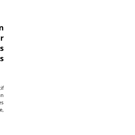
n
r
s
s
if
un
es
e,