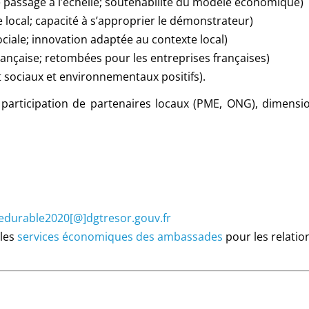
 de passage à l’échelle; soutenabilité du modèle économique)
e local; capacité à s’approprier le démonstrateur)
ciale; innovation adaptée au contexte local)
française; retombées pour les entreprises françaises)
 sociaux et environnementaux positifs).
s, participation de partenaires locaux (PME, ONG), dimensi
lledurable2020[@]dgtresor.gouv.fr
les
services économiques des ambassades
pour les relatio