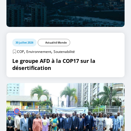
30 juillet 2026
Actualité Monde
,
,
COP
Environnement
Soutenabilité
Le groupe AFD à la COP17 sur la
désertification