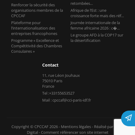
retombées...
Renforcer la sécurité des
organisations membres de la
Afrique de l’Est : une
CPCCAF
croissance forte mais des réf...
Plateforme pour
Journée internationale de la
l’internationalisation des
femme africaine 2026 : c�...
entreprises francophones
Le groupe AFD à la COP17 sur
Programme « Excellence et
la désertification
Compétitivité des Chambres
Consulaires »
Contact
11, rue Léon Jouhaux
75010 Paris
France
Tel :+33155653527
Mail : cpccaf@cci-paris-idf.fr
Copyright © CPCCAF 2026 -
Mentions légales
-
Réalisé par Tokiz
Digital
-
Comment référencer son site internet