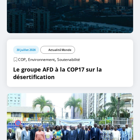
30 juillet 2026
Actualité Monde
,
,
COP
Environnement
Soutenabilité
Le groupe AFD à la COP17 sur la
désertification