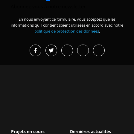
Abonnez-vous à notre newsletter
En nous envoyant ce formulaire, vous acceptez que les
informations qu'il contient soient utilisées en accord avec notre
politique de protection des données
.
Projets en cours
Dernières actualités
Missions d’études et
Grand Magal de Touba : 630
immersions
milliards FCFA de
retombées...
Renforcer la sécurité des
organisations membres de la
Afrique de l’Est : une
CPCCAF
croissance forte mais des réf...