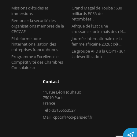
Plateforme pour
Journée internationale de la
l’internationalisation des
femme africaine 2026 : c�...
entreprises francophones
Le groupe AFD à la COP17 sur
Programme « Excellence et
la désertification
Compétitivité des Chambres
Consulaires »
Contact
11, rue Léon Jouhaux
75010 Paris
France
Tel :+33155653527
Mail : cpccaf@cci-paris-idf.fr
Copyright © CPCCAF 2026 -
Mentions légales
-
Réalisé par Tokiz
Digital
-
Comment référencer son site internet