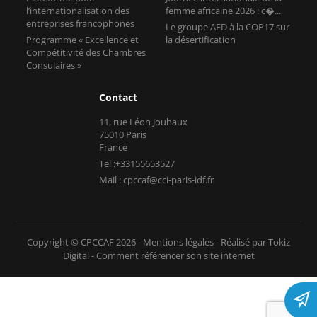
l’internationalisation des
femme africaine 2026 : c�...
entreprises francophones
Le groupe AFD à la COP17 sur
Programme « Excellence et
la désertification
Compétitivité des Chambres
Consulaires »
Contact
11, rue Léon Jouhaux
75010 Paris
France
Tel :+33155653527
Mail : cpccaf@cci-paris-idf.fr
Copyright © CPCCAF 2026 -
Mentions légales
-
Réalisé par Tokiz
Digital
-
Comment référencer son site internet