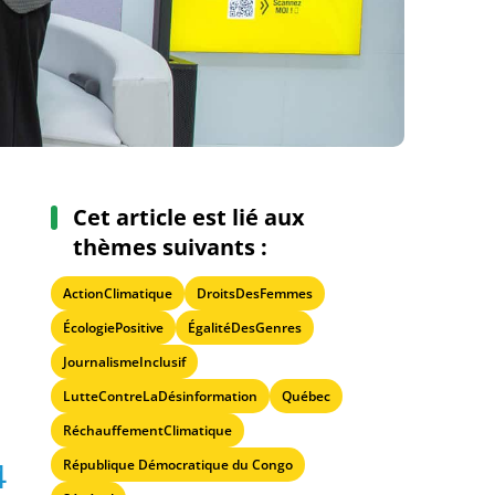
Cet article est lié aux
thèmes suivants :
ActionClimatique
DroitsDesFemmes
ÉcologiePositive
ÉgalitéDesGenres
JournalismeInclusif
LutteContreLaDésinformation
Québec
RéchauffementClimatique
4
République Démocratique du Congo