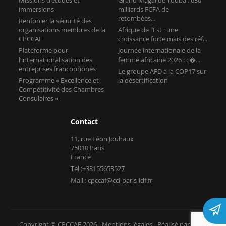
immersions
milliards FCFA de
retombées...
Renforcer la sécurité des
organisations membres de la
Afrique de l’Est : une
CPCCAF
croissance forte mais des réf...
Plateforme pour
Journée internationale de la
l’internationalisation des
femme africaine 2026 : c�...
entreprises francophones
Le groupe AFD à la COP17 sur
Programme « Excellence et
la désertification
Compétitivité des Chambres
Consulaires »
Contact
11, rue Léon Jouhaux
75010 Paris
France
Tel :+33155653527
Mail : cpccaf@cci-paris-idf.fr
Copyright © CPCCAF 2026 -
Mentions légales
-
Réalisé par Tokiz