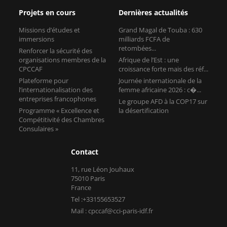
Projets en cours
Dernières actualités
Missions d’études et
Grand Magal de Touba : 630
immersions
milliards FCFA de
retombées...
Renforcer la sécurité des
organisations membres de la
Afrique de l’Est : une
CPCCAF
croissance forte mais des réf...
Plateforme pour
Journée internationale de la
l’internationalisation des
femme africaine 2026 : c�...
entreprises francophones
Le groupe AFD à la COP17 sur
Programme « Excellence et
la désertification
Compétitivité des Chambres
Consulaires »
Contact
11, rue Léon Jouhaux
75010 Paris
France
Tel :+33155653527
Mail : cpccaf@cci-paris-idf.fr