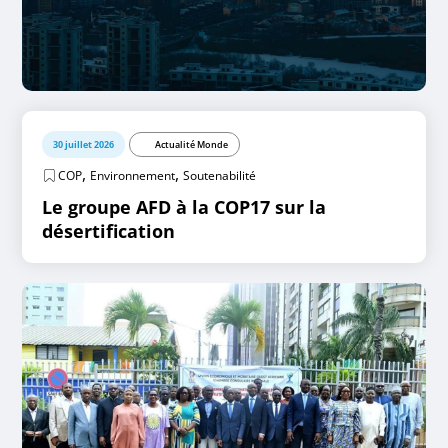
30 juillet 2026
Actualité Monde
,
,
COP
Environnement
Soutenabilité
Le groupe AFD à la COP17 sur la
désertification