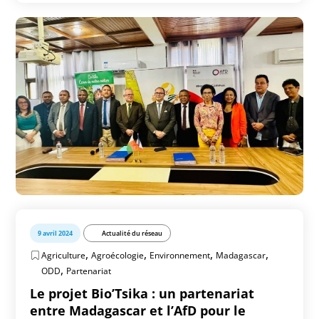
9 avril 2024
Actualité du réseau
,
,
,
,
Agriculture
Agroécologie
Environnement
Madagascar
,
ODD
Partenariat
Le projet Bio’Tsika : un partenariat
entre Madagascar et l’AfD pour le