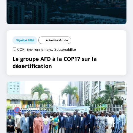
30 juillet 2026
Actualité Monde
,
,
COP
Environnement
Soutenabilité
Le groupe AFD à la COP17 sur la
désertification