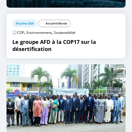
30 juillet 2026
Actualité Monde
,
,
COP
Environnement
Soutenabilité
Le groupe AFD à la COP17 sur la
désertification