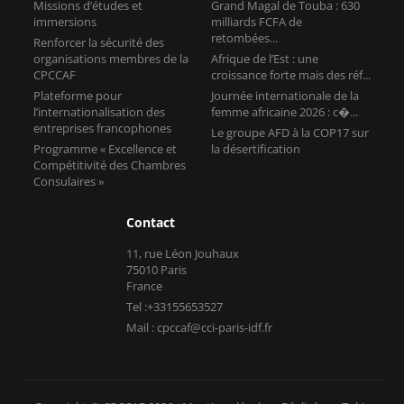
Missions d’études et
Grand Magal de Touba : 630
immersions
milliards FCFA de
retombées...
Renforcer la sécurité des
organisations membres de la
Afrique de l’Est : une
CPCCAF
croissance forte mais des réf...
Plateforme pour
Journée internationale de la
l’internationalisation des
femme africaine 2026 : c�...
entreprises francophones
Le groupe AFD à la COP17 sur
Programme « Excellence et
la désertification
Compétitivité des Chambres
Consulaires »
Contact
11, rue Léon Jouhaux
75010 Paris
France
Tel :+33155653527
Mail : cpccaf@cci-paris-idf.fr