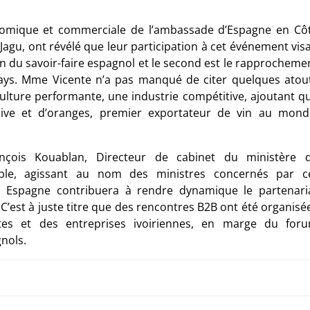
onomique et commerciale de l’ambassade d’Espagne en Cô
agu, ont révélé que leur participation à cet événement visa
n du savoir-faire espagnol et le second est le rapprocheme
ays. Mme Vicente n’a pas manqué de citer quelques atou
ture performante, une industrie compétitive, ajoutant q
live et d’oranges, premier exportateur de vin au mond
ançois Kouablan, Directeur de cabinet du ministère 
ble, agissant au nom des ministres concernés par c
 Espagne contribuera à rendre dynamique le partenari
’est à juste titre que des rencontres B2B ont été organisé
tes et des entreprises ivoiriennes, en marge du for
nols.