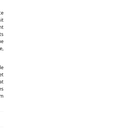
te
it
nt
ts
ue
e,
de
et
at
es
um