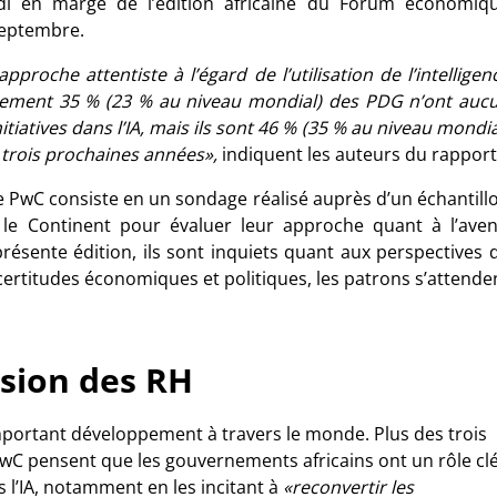
udi en marge de l’édition africaine du Forum économiq
septembre.
roche attentiste à l’égard de l’utilisation de l’intelligen
ctuellement 35 % (23 % au niveau mondial) des PDG n’ont auc
iatives dans l’IA, mais ils sont 46 % (35 % au niveau mondia
s trois prochaines années»,
indiquent les auteurs du rapport
e PwC consiste en un sondage réalisé auprès d’un échantill
s le Continent pour évaluer leur approche quant à l’aven
sente édition, ils sont inquiets quant aux perspectives 
certitudes économiques et politiques, les patrons s’attende
rsion des RH
important développement à travers le monde. Plus des trois
wC pensent que les gouvernements africains ont un rôle cl
 l’IA, notamment en les incitant à
«reconvertir les