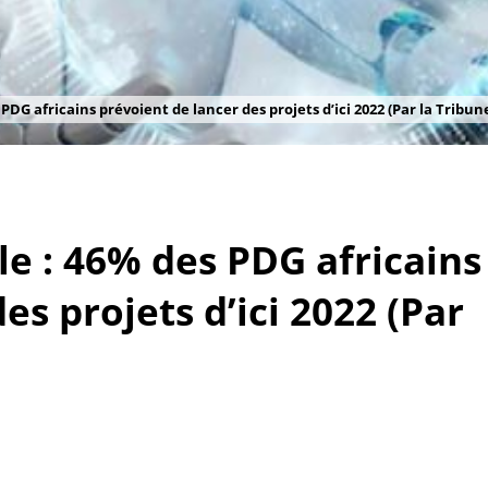
s PDG africains prévoient de lancer des projets d’ici 2022 (Par la Tribun
lle : 46% des PDG africains
es projets d’ici 2022 (Par