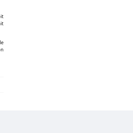
it
it
le
on