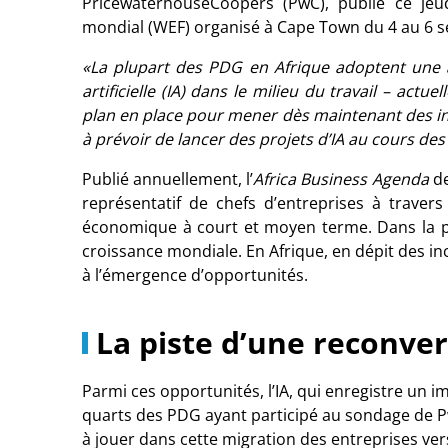
PricewaterhouseCoopers (PwC), publié ce je
mondial (WEF) organisé à Cape Town du 4 au 6 
«La plupart des PDG en Afrique adoptent une app
artificielle (IA) dans le milieu du travail – a
plan en place pour mener dès maintenant des init
à prévoir de lancer des projets d’IA au cours de
Publié annuellement, l’
Africa Business Agenda
d
représentatif de chefs d’entreprises à traver
économique à court et moyen terme. Dans la pré
croissance mondiale. En Afrique, en dépit des in
à l’émergence d’opportunités.
La piste d’une reconve
Parmi ces opportunités, l’IA, qui enregistre un 
quarts des PDG ayant participé au sondage de P
à jouer dans cette migration des entreprises vers