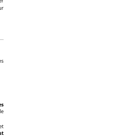
er
ur
es
es
le
et
st