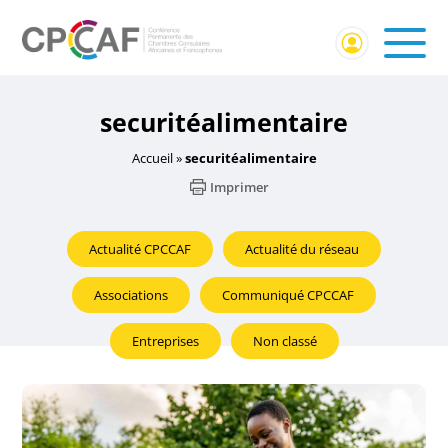
securitéalimentaire
Accueil
»
securitéalimentaire
Imprimer
Actualité CPCCAF
Actualité du réseau
Associations
Communiqué CPCCAF
Entreprises
Non classé