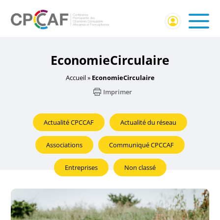
EconomieCirculaire
Accueil
»
EconomieCirculaire
Imprimer
Actualité CPCCAF
Actualité du réseau
Associations
Communiqué CPCCAF
Entreprises
Non classé