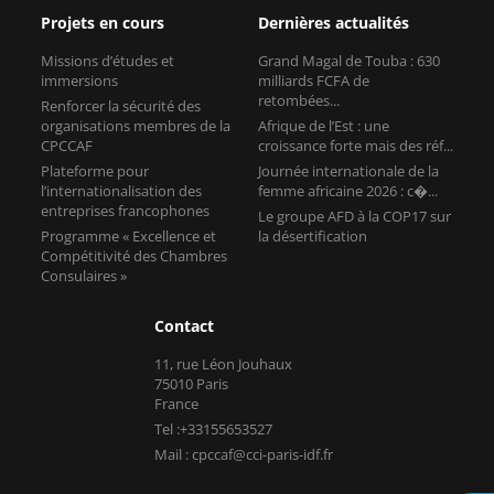
Projets en cours
Dernières actualités
Missions d’études et
Grand Magal de Touba : 630
immersions
milliards FCFA de
retombées...
Renforcer la sécurité des
organisations membres de la
Afrique de l’Est : une
CPCCAF
croissance forte mais des réf...
Plateforme pour
Journée internationale de la
l’internationalisation des
femme africaine 2026 : c�...
entreprises francophones
Le groupe AFD à la COP17 sur
Programme « Excellence et
la désertification
Compétitivité des Chambres
Consulaires »
Contact
11, rue Léon Jouhaux
75010 Paris
France
Tel :+33155653527
Mail : cpccaf@cci-paris-idf.fr