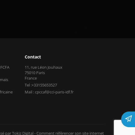
Contact
s FCFA
11, rue Léon Jouhaux
75010 Paris
France
 mais
Tel :+33155653527
fricaine
Mail : cpccaf@cci-paris-idf.fr
isé par Tokiz Digital
-
Comment référencer son site internet