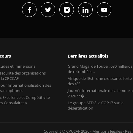
 cours
Dernières actualités
études et immersions
Grand Magal de Touba : 630 milliard
de retombées...
 sécurité des organisations
 la CPCCAF
Afrique de l’Est : une croissance forte
des réf...
our l’internationalisation des
 francophones
Journée internationale de la femme a
2026 : c�...
 Excellence et Compétitivité
s Consulaires »
Le groupe AFD à la COP17 sur la
désertification
Copyright © CPCCAF 2026 -
Mentions légales
-
Réal