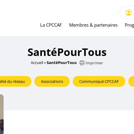
La CPCCAF
Membres & partenaires
Prog
SantéPourTous
Accueil
»
SantéPourTous
Imprimer
lité du réseau
Associations
Communiqué CPCCAF