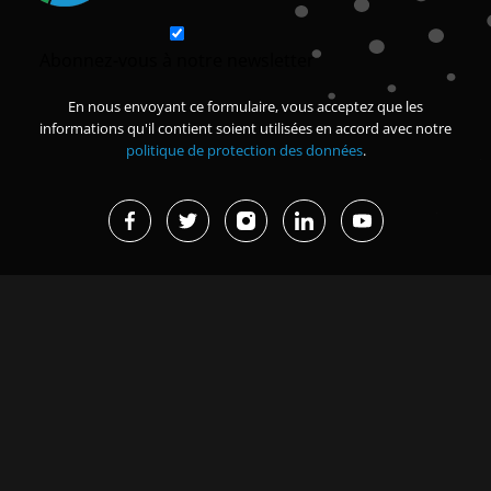
Abonnez-vous à notre newsletter
En nous envoyant ce formulaire, vous acceptez que les
informations qu'il contient soient utilisées en accord avec notre
politique de protection des données
.
Projets en cours
Dernières actualités
Missions d’études et
Grand Magal de Touba : 630
immersions
milliards FCFA de
retombées...
Renforcer la sécurité des