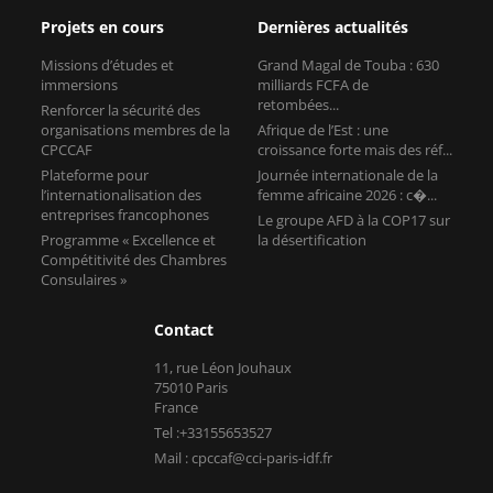
organisations membres de la
Afrique de l’Est : une
CPCCAF
croissance forte mais des réf...
Plateforme pour
Journée internationale de la
l’internationalisation des
femme africaine 2026 : c�...
entreprises francophones
Le groupe AFD à la COP17 sur
Programme « Excellence et
la désertification
Compétitivité des Chambres
Consulaires »
Contact
11, rue Léon Jouhaux
75010 Paris
France
Tel :+33155653527
Mail : cpccaf@cci-paris-idf.fr
Copyright © CPCCAF 2026 -
Mentions légales
-
Réalisé par Tokiz
Digital
-
Comment référencer son site internet