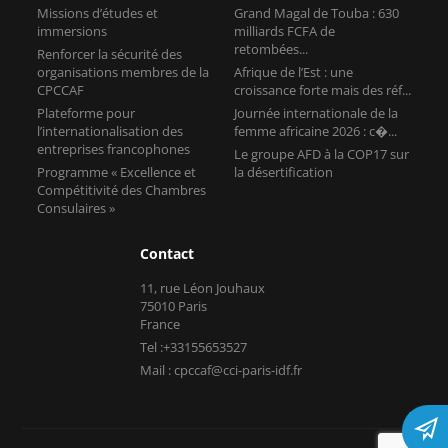
Missions d’études et
Grand Magal de Touba : 630
immersions
milliards FCFA de
retombées...
Renforcer la sécurité des
organisations membres de la
Afrique de l’Est : une
CPCCAF
croissance forte mais des réf...
Plateforme pour
Journée internationale de la
l’internationalisation des
femme africaine 2026 : c�...
entreprises francophones
Le groupe AFD à la COP17 sur
Programme « Excellence et
la désertification
Compétitivité des Chambres
Consulaires »
Contact
11, rue Léon Jouhaux
75010 Paris
France
Tel :+33155653527
Mail : cpccaf@cci-paris-idf.fr