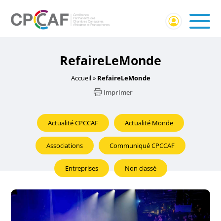
RefaireLeMonde
Accueil
»
RefaireLeMonde
Imprimer
Actualité CPCCAF
Actualité Monde
Associations
Communiqué CPCCAF
Entreprises
Non classé