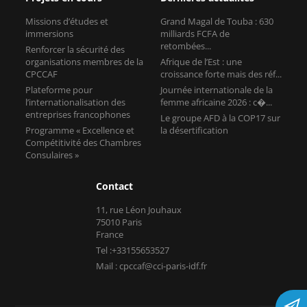
Missions d’études et
Grand Magal de Touba : 630
immersions
milliards FCFA de
retombées...
Renforcer la sécurité des
organisations membres de la
Afrique de l’Est : une
CPCCAF
croissance forte mais des réf...
Plateforme pour
Journée internationale de la
l’internationalisation des
femme africaine 2026 : c�...
entreprises francophones
Le groupe AFD à la COP17 sur
Programme « Excellence et
la désertification
Compétitivité des Chambres
Consulaires »
Contact
11, rue Léon Jouhaux
75010 Paris
France
Tel :+33155653527
Mail : cpccaf@cci-paris-idf.fr