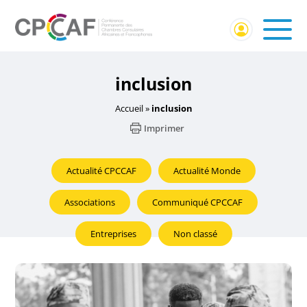
inclusion
Accueil
»
inclusion
Imprimer
Actualité CPCCAF
Actualité Monde
Associations
Communiqué CPCCAF
Entreprises
Non classé