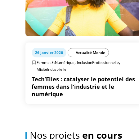
26 janvier 2026
Actualité Monde
,
,
FemmesEtNumérique
InclusionProfessionnelle
MixitéIndustrielle
Tech’Elles : catalyser le potentiel des
femmes dans l’industrie et le
numérique
Nos projets
en cours