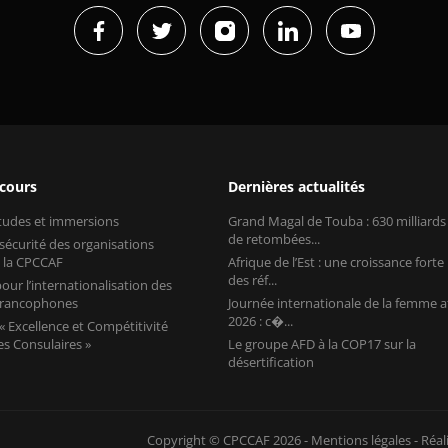
 cours
Dernières actualités
études et immersions
Grand Magal de Touba : 630 milliard
de retombées...
 sécurité des organisations
 la CPCCAF
Afrique de l’Est : une croissance forte
des réf...
our l’internationalisation des
 francophones
Journée internationale de la femme a
2026 : c�...
 Excellence et Compétitivité
s Consulaires »
Le groupe AFD à la COP17 sur la
désertification
Copyright © CPCCAF 2026 -
Mentions légales
-
Réal