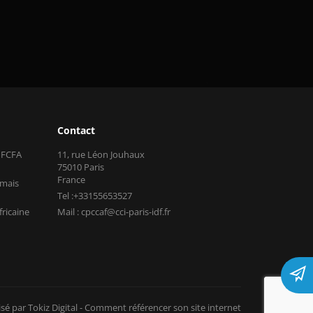
Contact
s FCFA
11, rue Léon Jouhaux
75010 Paris
France
 mais
Tel :+33155653527
fricaine
Mail : cpccaf@cci-paris-idf.fr
isé par Tokiz Digital
-
Comment référencer son site internet