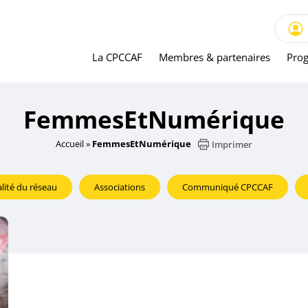
La CPCCAF
Membres & partenaires
Prog
FemmesEtNumérique
Accueil
»
FemmesEtNumérique
Imprimer
lité du réseau
Associations
Communiqué CPCCAF