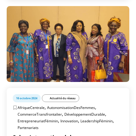
16 octobre 2024
Actualité du réseau
,
,
AfriqueCentrale
AutonomisationDesFemmes
,
,
CommerceTransfrontalier
DéveloppementDurable
,
,
,
EntrepreneuriatFéminin
Innovation
LeadershipFéminin
Partenariats