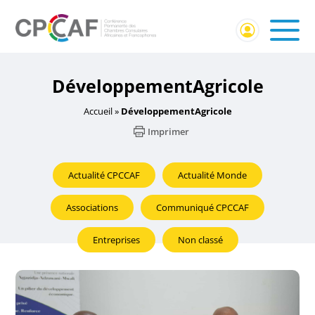
DéveloppementAgricole
Accueil
»
DéveloppementAgricole
Imprimer
Actualité CPCCAF
Actualité Monde
Associations
Communiqué CPCCAF
Entreprises
Non classé