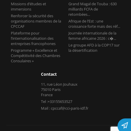
Missions d’études et
Grand Magal de Touba : 630
immersions
milliards FCFA de
retombées...
Renforcer la sécurité des
organisations membres de la
Afrique de l’Est : une
CPCCAF
croissance forte mais des réf...
Plateforme pour
Journée internationale de la
l’internationalisation des
femme africaine 2026 : c�...
entreprises francophones
Le groupe AFD à la COP17 sur
Programme « Excellence et
la désertification
Compétitivité des Chambres
Consulaires »
Contact
11, rue Léon Jouhaux
75010 Paris
France
Tel :+33155653527
Mail : cpccaf@cci-paris-idf.fr