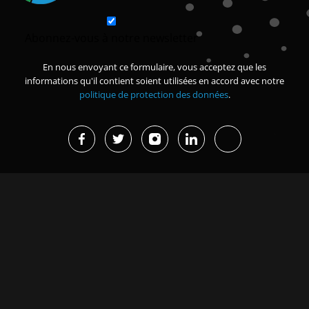
Abonnez-vous à notre newsletter
En nous envoyant ce formulaire, vous acceptez que les
informations qu'il contient soient utilisées en accord avec notre
politique de protection des données
.
Projets en cours
Dernières actualités
Missions d’études et
Grand Magal de Touba : 630
immersions
milliards FCFA de
retombées...
Renforcer la sécurité des