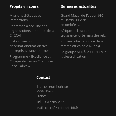
organisations membres de la
Afrique de l’Est : une
CPCCAF
croissance forte mais des réf...
Plateforme pour
Journée internationale de la
l’internationalisation des
femme africaine 2026 : c�...
entreprises francophones
Le groupe AFD à la COP17 sur
Programme « Excellence et
la désertification
Compétitivité des Chambres
Consulaires »
Contact
11, rue Léon Jouhaux
75010 Paris
France
Tel :+33155653527
Mail : cpccaf@cci-paris-idf.fr
Copyright © CPCCAF 2026 -
Mentions légales
-
Réalisé par Tokiz
Digital
-
Comment référencer son site internet