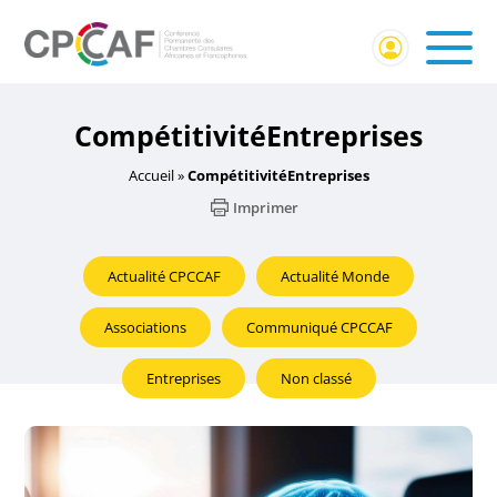
CompétitivitéEntreprises
Accueil
»
CompétitivitéEntreprises
Imprimer
Actualité CPCCAF
Actualité Monde
Associations
Communiqué CPCCAF
Entreprises
Non classé