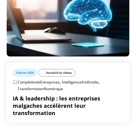
6 février 2026
Actualité du réseau
,
,
CompétitivitéEntreprises
IntelligenceArtificielle
TransformationNumérique
IA & leadership : les entreprises
malgaches accélèrent leur
transformation