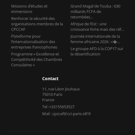
Missions d’études et
Grand Magal de Touba : 630
immersions
milliards FCFA de
retombées...
Renforcer la sécurité des
organisations membres de la
Afrique de l’Est : une
CPCCAF
croissance forte mais des réf...
Plateforme pour
Journée internationale de la
l’internationalisation des
femme africaine 2026 : c�...
entreprises francophones
Le groupe AFD à la COP17 sur
Programme « Excellence et
la désertification
Compétitivité des Chambres
Consulaires »
Contact
11, rue Léon Jouhaux
75010 Paris
France
Tel :+33155653527
Mail : cpccaf@cci-paris-idf.fr