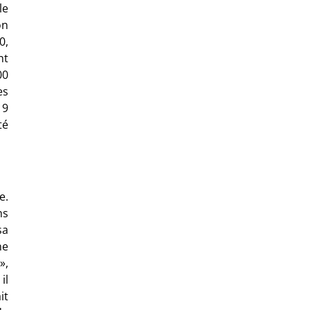
le
on
0,
nt
00
es
19
té
e.
ns
sa
ne
»,
il
it