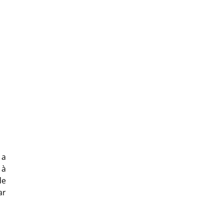
 a
 à
de
ar