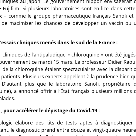
 cliniques au Japon. Le gouvernement nippon envisagerait 
Fujifilm. Si plusieurs laboratoires sont en lice dans cette
ux – comme le groupe pharmaceutique français Sanofi et 
in de maximiser les chances de développer un vaccin ou 
essais cliniques menés dans le sud de la France :
s cliniques de l’antipaludique « chloroquine » ont été jugés
gouvernement ce mardi 15 mars. Le professeur Didier Raoul
s de la chloroquine étaient spectaculaires avec la dispariti
s patients. Plusieurs experts appellent à la prudence bien q
 D’autant plus que le laboratoire Sanofi, propriétaire 
ne), a annoncé offrir à l’État français plusieurs millions 
alades.
 pour accélérer le dépistage du Covid-19 :
ologic élabore des kits de tests aptes à diagnostiquer 
tant, le diagnostic prend entre douze et vingt-quatre heure