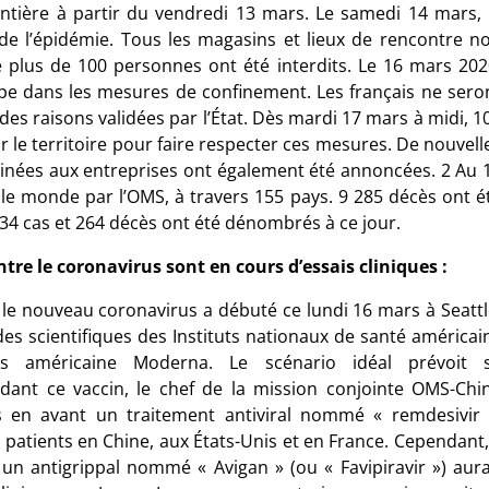
ntière à partir du vendredi 13 mars. Le samedi 14 mars, 
 de l’épidémie. Tous les magasins et lieux de rencontre n
 plus de 100 personnes ont été interdits. Le 16 mars 202
 dans les mesures de confinement. Les français ne sero
des raisons validées par l’État. Dès mardi 17 mars à midi, 1
 le territoire pour faire respecter ces mesures. De nouvell
ées aux entreprises ont également été annoncées. 2 Au 
le monde par l’OMS, à travers 155 pays. 9 285 décès ont é
134 cas et 264 décès ont été dénombrés à ce jour.
tre le coronavirus sont en cours d’essais cliniques :
 le nouveau coronavirus a débuté ce lundi 16 mars à Seattl
s scientifiques des Instituts nationaux de santé américai
ies américaine Moderna. Le scénario idéal prévoit 
ndant ce vaccin, le chef de la mission conjointe OMS-Chi
s en avant un traitement antiviral nommé « remdesivir 
patients en Chine, aux États-Unis et en France. Cependant, 
n antigrippal nommé « Avigan » (ou « Favipiravir ») aura