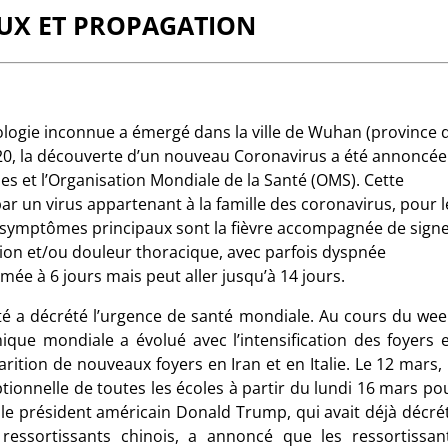
EUX ET PROPAGATION
ologie inconnue a émergé dans la ville de Wuhan (province 
020, la découverte d’un nouveau Coronavirus a été annoncée
ises et l’Organisation Mondiale de la Santé (OMS). Cette
r un virus appartenant à la famille des coronavirus, pour l
 symptômes principaux sont la fièvre accompagnée de sign
sion et/ou douleur thoracique, avec parfois dyspnée
imée à 6 jours mais peut aller jusqu’à 14 jours.
nté a décrété l’urgence de santé mondiale. Au cours du wee
mique mondiale a évolué avec l’intensification des foyers 
rition de nouveaux foyers en Iran et en Italie. Le 12 mars, 
tionnelle de toutes les écoles à partir du lundi 16 mars po
le président américain Donald Trump, qui avait déjà décré
ressortissants chinois, a annoncé que les ressortissan