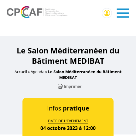
Accueil
/
Événement Membres CPCCAF
/ Le Salon
Méditerranéen du Bâtiment MEDIBAT
Le Salon Méditerranéen du
Bâtiment MEDIBAT
Accueil
»
Agenda
»
Le Salon Méditerranéen du Bâtiment
MEDIBAT
Imprimer
Infos
pratique
DATE DE L'ÉVÈNEMENT
04 octobre 2023 à 12:00