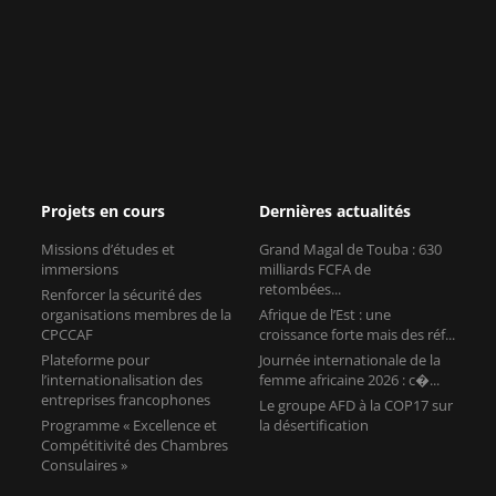
Projets en cours
Dernières actualités
Missions d’études et
Grand Magal de Touba : 630
immersions
milliards FCFA de
retombées...
Renforcer la sécurité des
organisations membres de la
Afrique de l’Est : une
CPCCAF
croissance forte mais des réf...
Plateforme pour
Journée internationale de la
l’internationalisation des
femme africaine 2026 : c�...
entreprises francophones
Le groupe AFD à la COP17 sur
Programme « Excellence et
la désertification
Compétitivité des Chambres
Consulaires »
Contact
11, rue Léon Jouhaux
75010 Paris
France