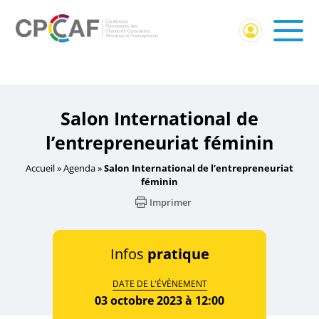
Accueil
/
Événement Membres CPCCAF
/ Salon International
de l’entrepreneuriat féminin
Salon International de
l’entrepreneuriat féminin
Accueil
»
Agenda
»
Salon International de l’entrepreneuriat
féminin
Imprimer
Infos
pratique
DATE DE L'ÉVÈNEMENT
03 octobre 2023 à 12:00