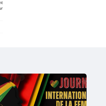
nt
ur