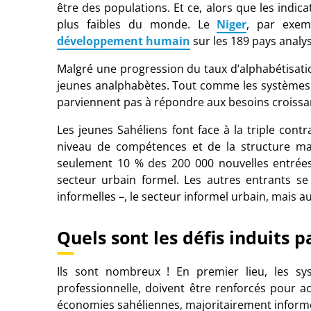
être des populations. Et ce, alors que les ind
plus faibles du monde. Le
Niger
, par exemp
développement humain
sur les 189
pays analy
Malgré une progression du taux d’alphabétisati
jeunes analphabètes. Tout comme les systèmes 
parviennent pas à répondre aux besoins croissan
Les jeunes Sahéliens font face à la triple cont
niveau de compétences et de la structure maj
seulement 10
% des 200
000
nouvelles entrée
secteur urbain formel. Les autres entrants se 
informelles
–, le secteur informel urbain, mais aus
Quels sont les défis induits p
Ils sont nombreux
! En premier lieu, les sy
professionnelle, doivent être renforcés pour a
économies sahéliennes, majoritairement informe