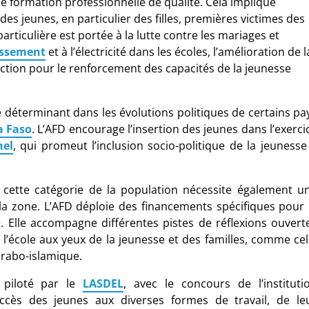
ne formation professionnelle de qualité. Cela implique
es jeunes, en particulier des filles, premières victimes des
articulière est portée à la lutte contre les mariages et
nissement
et à l’électricité dans les écoles, l’amélioration de l
’action pour le renforcement des capacités de la jeunesse
ue déterminant dans les évolutions politiques de certains pa
a Faso
. L’AFD encourage l’insertion des jeunes dans l’exerci
hel
, qui promeut l’inclusion socio-politique de la jeunesse
e cette catégorie de la population nécessite également u
a zone. L’AFD déploie des financements spécifiques pour 
Elle accompagne différentes pistes de réflexions ouvert
 l’école aux yeux de la jeunesse et des familles, comme cel
arabo-islamique.
piloté par le
LASDEL
, avec le concours de l’instituti
’accès des jeunes aux diverses formes de travail, de le