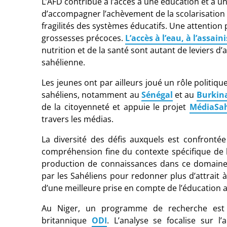
L’AFD contribue à l’accès à une éducation et à u
d’accompagner l’achèvement de la scolarisation d
fragilités des systèmes éducatifs. Une attention p
grossesses précoces.
L’accès à l’eau, à l’assai
nutrition et de la santé sont autant de leviers d
sahélienne.
Les jeunes ont par ailleurs joué un rôle politiq
sahéliens, notamment au
Sénégal
et au
Burkin
de la citoyenneté et appuie le projet
MédiaSa
travers les médias.
La diversité des défis auxquels est confronté
compréhension fine du contexte spécifique de l
production de connaissances dans ce domaine. 
par les Sahéliens pour redonner plus d’attrait à
d’une meilleure prise en compte de l’éducation 
Au Niger, un programme de recherche est 
britannique
ODI
. L’analyse se focalise sur l