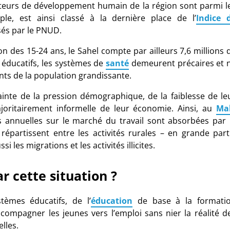
icateurs de développement humain de la région sont parmi l
le, est ainsi classé à la dernière place de l’
Indice 
sés par le PNUD.
on des 15-24
ans, le Sahel compte par ailleurs 7,6
millions 
éducatifs, les systèmes de
santé
demeurent précaires et 
ts de la population grandissante.
rainte de la pression démographique, de la faiblesse de le
oritairement informelle de leur économie. Ainsi, au
Mal
s annuelles sur le marché du travail sont absorbées par 
répartissent entre les activités rurales –
en grande part
si les migrations et les activités illicites.
ar cette situation
?
stèmes éducatifs, de l’
éducation
de base à la formati
ccompagner les jeunes vers l’emploi sans nier la réalité d
lles.