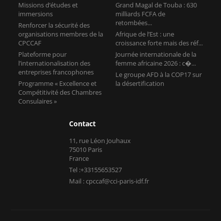
Missions d’études et
Grand Magal de Touba : 630
immersions
milliards FCFA de
retombées...
Renforcer la sécurité des
organisations membres de la
Afrique de l’Est : une
CPCCAF
croissance forte mais des réf...
Plateforme pour
Journée internationale de la
l’internationalisation des
femme africaine 2026 : c�...
entreprises francophones
Le groupe AFD à la COP17 sur
Programme « Excellence et
la désertification
Compétitivité des Chambres
Consulaires »
Contact
11, rue Léon Jouhaux
75010 Paris
France
Tel :+33155653527
Mail : cpccaf@cci-paris-idf.fr