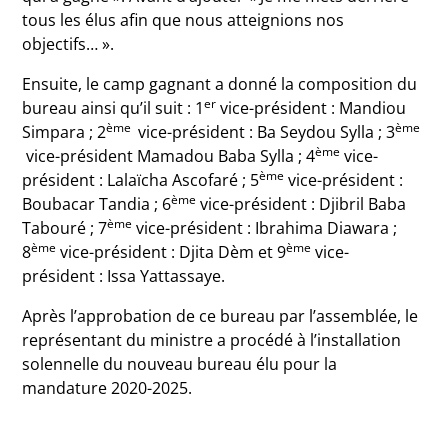
tous les élus afin que nous atteignions nos
objectifs… ».
Ensuite, le camp gagnant a donné la composition du
er
bureau ainsi qu’il suit : 1
vice-président : Mandiou
ème
ème
Simpara ; 2
vice-président : Ba Seydou Sylla ; 3
ème
vice-président Mamadou Baba Sylla ; 4
vice-
ème
président : Lalaïcha Ascofaré ; 5
vice-président :
ème
Boubacar Tandia ; 6
vice-président : Djibril Baba
ème
Tabouré ; 7
vice-président : Ibrahima Diawara ;
ème
ème
8
vice-président : Djita Dèm et 9
vice-
président : Issa Yattassaye.
Après l’approbation de ce bureau par l’assemblée, le
représentant du ministre a procédé à l’installation
solennelle du nouveau bureau élu pour la
mandature 2020-2025.