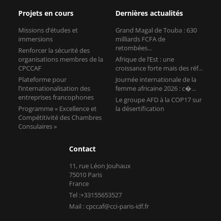
Projets en cours
Dernières actualités
Missions d’études et
Grand Magal de Touba : 630
immersions
milliards FCFA de
retombées...
Renforcer la sécurité des
organisations membres de la
Afrique de l’Est : une
CPCCAF
croissance forte mais des réf...
Plateforme pour
Journée internationale de la
l’internationalisation des
femme africaine 2026 : c�...
entreprises francophones
Le groupe AFD à la COP17 sur
Programme « Excellence et
la désertification
Compétitivité des Chambres
Consulaires »
Contact
11, rue Léon Jouhaux
75010 Paris
France
Tel :+33155653527
Mail : cpccaf@cci-paris-idf.fr