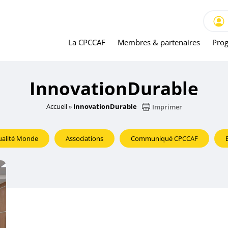
La CPCCAF
Membres & partenaires
Prog
InnovationDurable
Accueil
»
InnovationDurable
Imprimer
ualité Monde
Associations
Communiqué CPCCAF