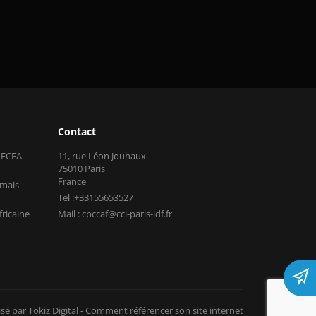
Contact
s FCFA
11, rue Léon Jouhaux
75010 Paris
France
 mais
Tel :+33155653527
fricaine
Mail : cpccaf@cci-paris-idf.fr
isé par Tokiz Digital
-
Comment référencer son site internet