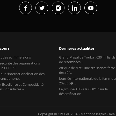
 cours
Dernières actualités
études et immersions
Grand Magal de Touba : 630 milliard
de retombées...
 sécurité des organisations
 la CPCCAF
Afrique de l’Est : une croissance forte
des réf...
our l’internationalisation des
 francophones
Journée internationale de la femme a
2026 : c�...
 Excellence et Compétitivité
s Consulaires »
Le groupe AFD à la COP17 sur la
désertification
Copyright © CPCCAF 2026 -
Mentions légales
-
Réal