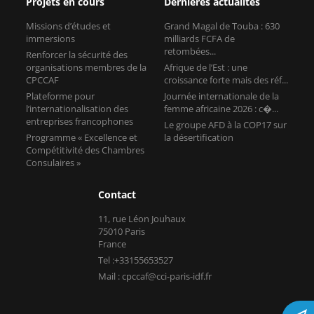
Projets en cours
Dernières actualités
Missions d’études et
Grand Magal de Touba : 630
immersions
milliards FCFA de
retombées...
Renforcer la sécurité des
organisations membres de la
Afrique de l’Est : une
CPCCAF
croissance forte mais des réf...
Plateforme pour
Journée internationale de la
l’internationalisation des
femme africaine 2026 : c�...
entreprises francophones
Le groupe AFD à la COP17 sur
Programme « Excellence et
la désertification
Compétitivité des Chambres
Consulaires »
Contact
11, rue Léon Jouhaux
75010 Paris
France
Tel :+33155653527
Mail : cpccaf@cci-paris-idf.fr