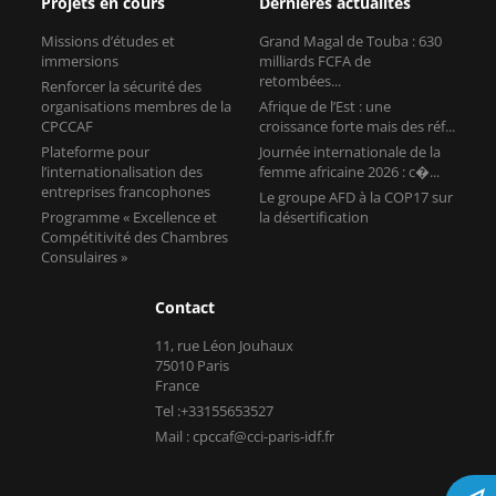
Projets en cours
Dernières actualités
Missions d’études et
Grand Magal de Touba : 630
immersions
milliards FCFA de
retombées...
Renforcer la sécurité des
organisations membres de la
Afrique de l’Est : une
CPCCAF
croissance forte mais des réf...
Plateforme pour
Journée internationale de la
l’internationalisation des
femme africaine 2026 : c�...
entreprises francophones
Le groupe AFD à la COP17 sur
Programme « Excellence et
la désertification
Compétitivité des Chambres
Consulaires »
Contact
11, rue Léon Jouhaux
75010 Paris
France
Tel :+33155653527
Mail : cpccaf@cci-paris-idf.fr