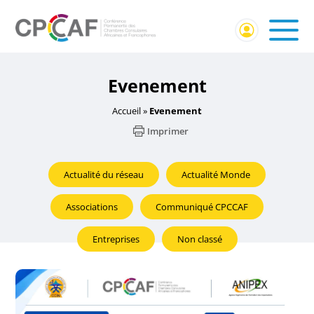
Evenement
Accueil
»
Evenement
Imprimer
Actualité du réseau
Actualité Monde
Associations
Communiqué CPCCAF
Entreprises
Non classé