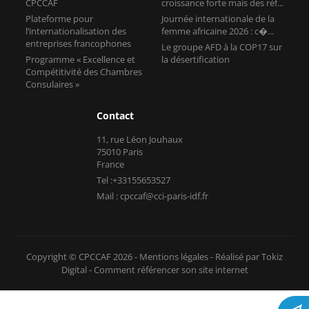
CPCCAF
croissance forte mais des réf...
Plateforme pour
Journée internationale de la
l’internationalisation des
femme africaine 2026 : c�...
entreprises francophones
Le groupe AFD à la COP17 sur
Programme « Excellence et
la désertification
Compétitivité des Chambres
Consulaires »
Contact
11, rue Léon Jouhaux
75010 Paris
France
Tel :+33155653527
Mail : cpccaf@cci-paris-idf.fr
Copyright © CPCCAF 2026 -
Mentions légales
-
Réalisé par Tokiz
Digital
-
Comment référencer son site internet