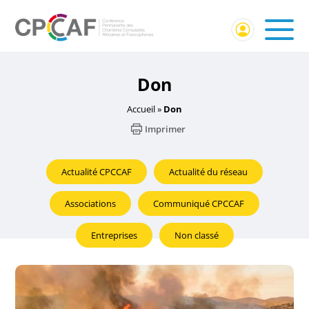
Don
Accueil
»
Don
Imprimer
Actualité CPCCAF
Actualité du réseau
Associations
Communiqué CPCCAF
Entreprises
Non classé