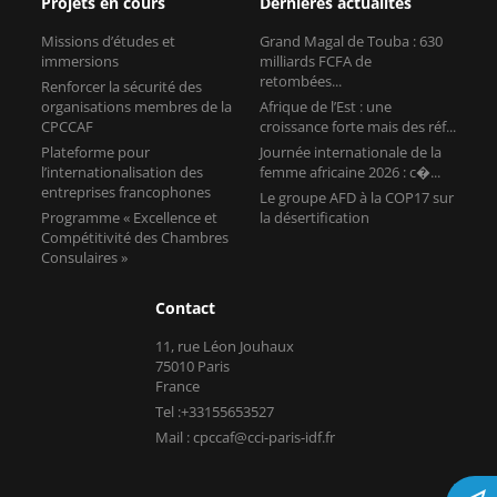
Projets en cours
Dernières actualités
Missions d’études et
Grand Magal de Touba : 630
immersions
milliards FCFA de
retombées...
Renforcer la sécurité des
organisations membres de la
Afrique de l’Est : une
CPCCAF
croissance forte mais des réf...
Plateforme pour
Journée internationale de la
l’internationalisation des
femme africaine 2026 : c�...
entreprises francophones
Le groupe AFD à la COP17 sur
Programme « Excellence et
la désertification
Compétitivité des Chambres
Consulaires »
Contact
11, rue Léon Jouhaux
75010 Paris
France
Tel :+33155653527
Mail : cpccaf@cci-paris-idf.fr