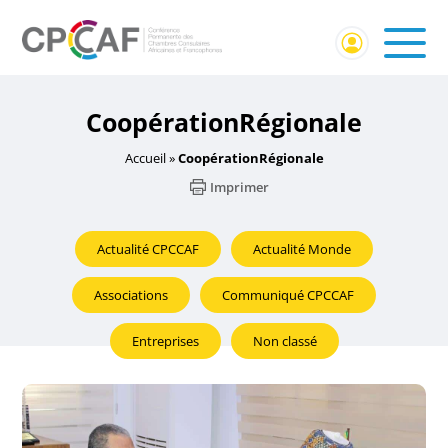
CoopérationRégionale
Accueil
»
CoopérationRégionale
Imprimer
Actualité CPCCAF
Actualité Monde
Associations
Communiqué CPCCAF
Entreprises
Non classé